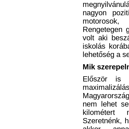
megnyilvánu
nagyon pozit
motorosok,
Rengetegen gr
volt aki
beszá
iskolás koráb
lehetőség a s
Mik szerepel
Először is 
maximaliz
Magyarország
nem lehet sen
kilométert
Szeretnénk, h