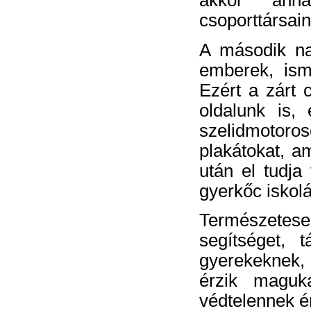
akkor anna
csoporttársain
A második na
emberek, ism
Ezért a zárt 
oldalunk is,
szelidmotoros
plakátokat, am
után el tudja
gyerkőc iskolá
Természetes
segítséget, 
gyerekeknek, 
érzik maguka
védtelennek é