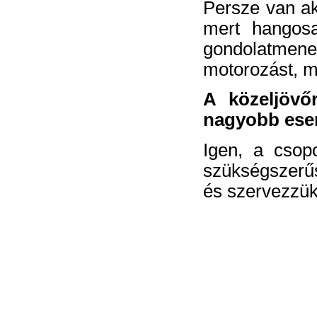
Persze van aki
mert hangosa
gondolatmenet
motorozást, m
A közeljövő
nagyobb esem
Igen, a csopo
szükségszerűs
és szervezzük,