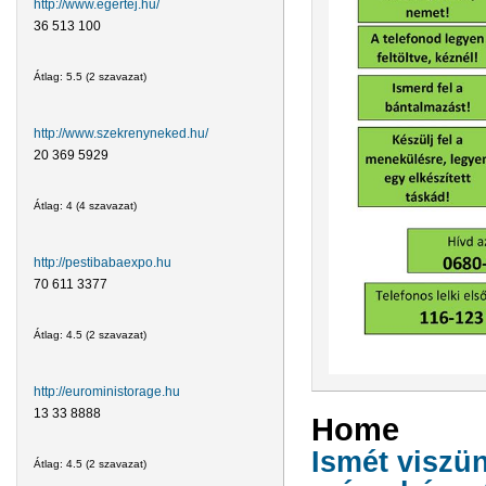
http://www.egertej.hu/
36 513 100
Átlag:
5.5
(
2
szavazat)
http://www.szekrenyneked.hu/
20 369 5929
Átlag:
4
(
4
szavazat)
http://pestibabaexpo.hu
70 611 3377
Átlag:
4.5
(
2
szavazat)
http://euroministorage.hu
13 33 8888
Home
Ismét viszü
Átlag:
4.5
(
2
szavazat)