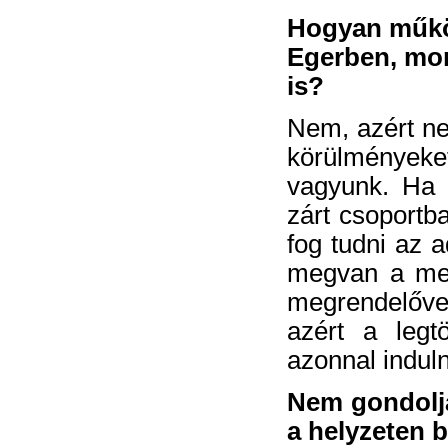
Hogyan működi
Egerben, mo
is?
Nem, azért ne
körülmények
vagyunk. Ha a
zárt csoportb
fog tudni az a
megvan a meg
megrendelővel
azért a legt
azonnal induln
Nem gondolja
a helyzeten 