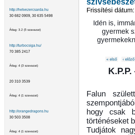
szívsebésze
Frissítési dátum
http://hetvezercsarda.hu
30 682 0909, 30 635 5498
Idén is, immá
gyermek sz
Átlag:
3.2
(
5
szavazat)
gyermekekne
http://turbocsiga.hu/
70 385 2417
Oldalak
« első
‹ előző
Átlag:
4
(
3
szavazat)
K.P.P.
20 310 3539
Falun szület
Átlag:
4
(
1
szavazat)
szempontjából
hogy csak b
http://orangedragons.hu
30 503 3508
történéseket b
Tudjátok nag
Átlag:
4
(
1
szavazat)