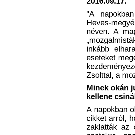
2016.09.17.
"A napokban
Heves-megyéb
néven. A mag
„mozgalmisták
inkább elhar
eseteket mege
kezdeményezés
Zsolttal, a mo
Minek okán j
kellene csin
A napokban ol
cikket arról,
zaklatták az 