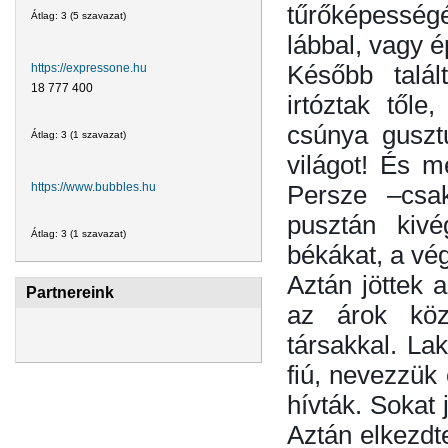
tűrőképessé
Átlag:
3
(
5
szavazat)
lábbal, vagy 
Később talál
https://expressone.hu
18 777 400
irtóztak től
csúnya guszt
Átlag:
3
(
1
szavazat)
világot! És me
Persze –csa
https://www.bubbles.hu
pusztán kivé
Átlag:
3
(
1
szavazat)
békákat, a vég
Aztán jöttek 
Partnereink
az árok köz
társakkal. La
fiú, nevezzük 
hívták. Sokat
Aztán elkezdt