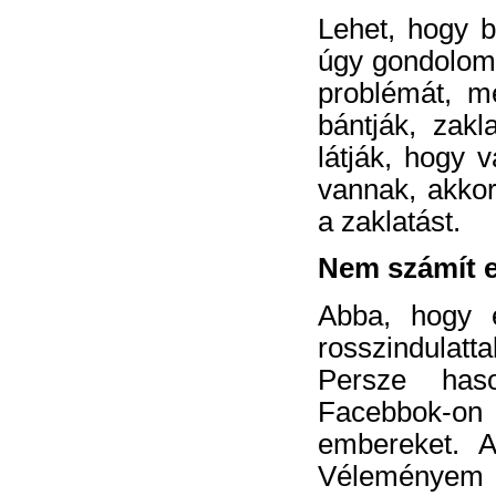
Lehet, hogy b
úgy gondolom,
problémát, m
bántják, zakl
látják, hogy v
vannak, akkor
a zaklatást.
Nem számít 
Abba, hogy e
rosszindulatt
Persze has
Facebbok-on 
embereket. A
Véleményem 