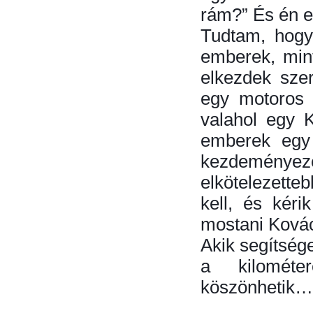
rám?” És én 
Tudtam, hogy
emberek, mint
elkezdek szer
egy motoros 
valahol egy K
emberek egy 
kezdeményezé
elkötelezette
kell, és kéri
mostani Kovác
Akik segítsége
a kilométe
köszönhetik…