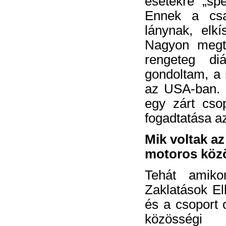
esetekre „spe
Ennek a csa
lánynak, elkí
Nagyon megte
rengeteg di
gondoltam, a 
az USA-ban. 
egy zárt cso
fogadtatása az
Mik voltak az
motoros közö
Tehát amiko
Zaklatások Ell
és a csoport 
közösségi