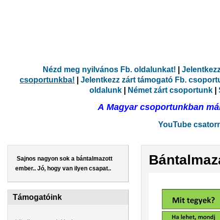
Nézd meg nyilvános Fb. oldalunkat!
|
Jelentkez
csoportunkba!
|
Jelentkezz zárt támogató Fb. csopor
oldalunk
|
Német zárt csoportunk
|
A Magyar csoportunkban már 
YouTube csatorná
Bántalmaz
Sajnos nagyon sok a bántalmazott
ember.. Jó, hogy van ilyen csapat..
Támogatóink