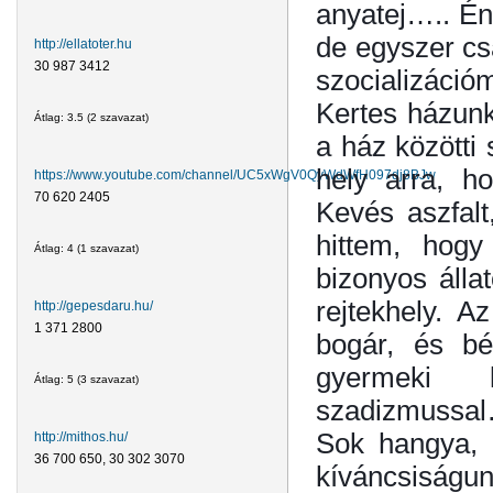
anyatej….. Én
de egyszer csa
http://ellatoter.hu
30 987 3412
szocializáció
Kertes házunk 
Átlag:
3.5
(
2
szavazat)
a ház közötti 
hely arra, ho
https://www.youtube.com/channel/UC5xWgV0QyWdWfH097dj8BJw
70 620 2405
Kevés aszfalt
hittem, hogy
Átlag:
4
(
1
szavazat)
bizonyos álla
rejtekhely. A
http://gepesdaru.hu/
1 371 2800
bogár, és bé
gyermeki 
Átlag:
5
(
3
szavazat)
szadizmussa
Sok hangya, 
http://mithos.hu/
36 700 650, 30 302 3070
kíváncsiságun