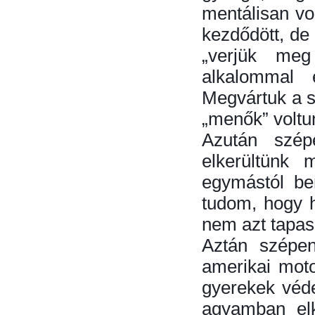
mentálisan v
kezdődött, de 
„verjük meg
alkalommal 
Megvártuk a su
„menők” voltu
Azután szép
elkerültünk 
egymástól be
tudom, hogy h
nem azt tapasz
Aztán szépen
amerikai moto
gyerekek véde
agyamban elk