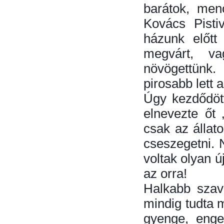
barátok, men
Kovács Pisti
házunk előtt
megvárt, v
növögettünk.
pirosabb lett
Úgy kezdődött
elnevezte őt
csak az állat
cseszegetni. 
voltak olyan ú
az orra!
Halkabb szavú
mindig tudta 
gyenge, enge