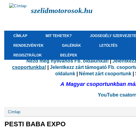
szelidmotorosok.hu
CÍMLAP
MIT TEHETEK?
JOGSEGÉLY SZERVEZET
RENDEZVÉNYEK
GALÉRIÁK
LETÖLTÉS
REGISZTRÁLOK
BELÉPEK
Nézd meg nyilvános Fb. oldalunkat!
|
Jelentkez
csoportunkba!
|
Jelentkezz zárt támogató Fb. csopor
oldalunk
|
Német zárt csoportunk
|
A Magyar csoportunkban már 
YouTube csatorná
Jelenlegi hely
Címlap
PESTI BABA EXPO