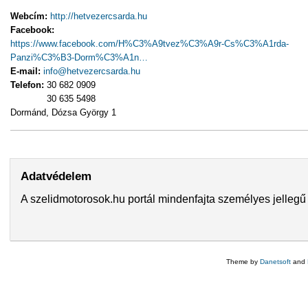
Webcím:
http://hetvezercsarda.hu
Facebook:
https://www.facebook.com/H%C3%A9tvez%C3%A9r-Cs%C3%A1rda-
Panzi%C3%B3-Dorm%C3%A1n…
E-mail:
info@hetvezercsarda.hu
Telefon:
30 682 0909
30 635 5498
Dormánd, Dózsa György 1
Adatvédelem
A szelidmotorosok.hu portál mindenfajta személyes jellegű 
Theme by
Danetsoft
and