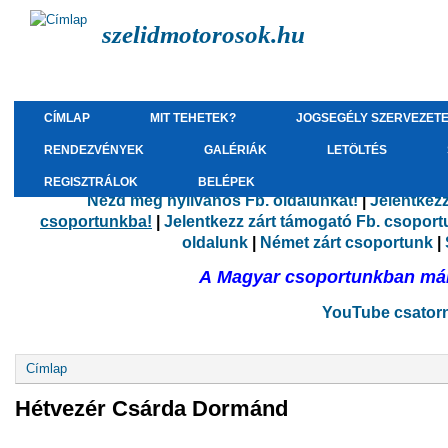
szelidmotorosok.hu
CÍMLAP
MIT TEHETEK?
JOGSEGÉLY SZERVEZET
RENDEZVÉNYEK
GALÉRIÁK
LETÖLTÉS
REGISZTRÁLOK
BELÉPEK
Nézd meg nyilvános Fb. oldalunkat!
|
Jelentkez
csoportunkba!
|
Jelentkezz zárt támogató Fb. csopor
oldalunk
|
Német zárt csoportunk
|
A Magyar csoportunkban már 
YouTube csatorná
Jelenlegi hely
Címlap
Hétvezér Csárda Dormánd