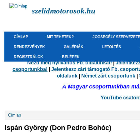
szelidmotorosok.hu
CÍMLAP
MIT TEHETEK?
JOGSEGÉLY SZERVEZET
RENDEZVÉNYEK
GALÉRIÁK
LETÖLTÉS
REGISZTRÁLOK
BELÉPEK
Nézd meg nyilvános Fb. oldalunkat!
|
Jelentkez
csoportunkba!
|
Jelentkezz zárt támogató Fb. csopor
oldalunk
|
Német zárt csoportunk
|
A Magyar csoportunkban már 
YouTube csatorná
Jelenlegi hely
Címlap
Ispán György (Don Pedro Bohóc)