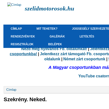
szelidmotorosok.hu
CÍMLAP
MIT TEHETEK?
JOGSEGÉLY SZERVEZET
RENDEZVÉNYEK
GALÉRIÁK
LETÖLTÉS
REGISZTRÁLOK
BELÉPEK
Nézd meg nyilvános Fb. oldalunkat!
|
Jelentkez
csoportunkba!
|
Jelentkezz zárt támogató Fb. csopor
oldalunk
|
Német zárt csoportunk
|
A Magyar csoportunkban már 
YouTube csatorná
Jelenlegi hely
Címlap
Szekrény. Neked.