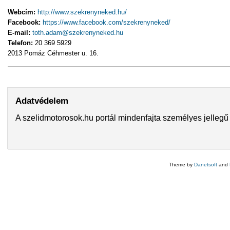
Webcím:
http://www.szekrenyneked.hu/
Facebook:
https://www.facebook.com/szekrenyneked/
E-mail:
toth.adam@szekrenyneked.hu
Telefon:
20 369 5929
2013 Pomáz Céhmester u. 16.
Adatvédelem
A szelidmotorosok.hu portál mindenfajta személyes jellegű 
Theme by
Danetsoft
and