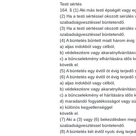
Testi sértés
164. § (1) Aki más testi épségét vagy egé
(2) Ha a testi sértéssel okozott sérülés
szabadságvesztéssel büntetendő.
(3) Ha a testi sértéssel okozott sérülés
szabadságvesztéssel büntetendő.
(4) A büntetés bűntett miatt három évig
a) aljas indokból vagy célból,
b) védekezésre vagy akaratnyilvánításra
c) a bűncselekmény elhárítására idős 
követik el.
(5) A büntetés egy évtől öt évig terje
(6) A büntetés egy évtől öt évig terjedő
a) aljas indokból vagy célból,
b) védekezésre vagy akaratnyilvánításr
c) a bűncselekmény el hárítására idős 
d) maradandó fogyatékosságot vagy sú
e) különös kegyetlenséggel
követik el.
(7) Aki a (3) vagy (6) bekezdésben megh
szabadságvesztéssel büntetendő.
(8) A büntetés két évtől nyolc évig terj