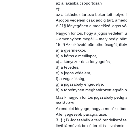
az a lakásba csoportosan
c):
az a lakáshoz tartozó bekerített helyre
A jogos védelem csak addig tart, amedd
A 21§ lényegében a megelőző jogos véde
Nagyon fontos, hogy a jogos védelem u
– amennyiben megáll – mely pedig bünt
15. § Az elkövető büntethetőségét, ille
a) a gyermekkor,
b) a kóros elmeállapot,
c) a kényszer és a fenyegetés,
d) a tévedés,
e) a jogos védelem,
f) a végszükség,
g) a jogszabály engedélye,
h) a törvényben meghatározott egyéb 
Másik nagyon fontos jogszabály pedig a
melléklete.
A rendelet lényege, hogy a mellékletben
A lényegesebb paragrafusai:
3. § (1) Jogszabály eltérő rendelkezése
lévő járművek belső tereit is -, valamin