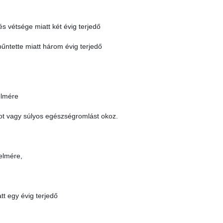
és vétsége miatt két évig terjedő
bűntette miatt három évig terjedő
elmére
got vagy súlyos egészségromlást okoz.
elmére,
tt egy évig terjedő