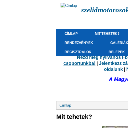
szelidmotoroso
CÍMLAP
MIT TEHETEK?
RENDEZVÉNYEK
GALÉRIÁ
REGISZTRÁLOK
BELÉPEK
Nézd meg nyilvános Fb.
csoportunkba!
|
Jelentkezz z
oldalunk
|
A Magya
Jelenlegi hely
Címlap
Mit tehetek?