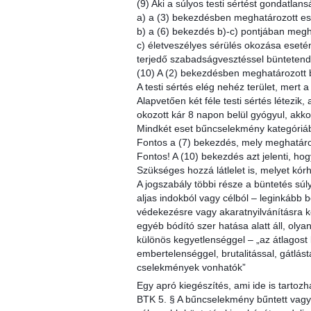
(9) Aki a súlyos testi sértést gondatlans
a) a (3) bekezdésben meghatározott es
b) a (6) bekezdés b)-c) pontjában meg
c) életveszélyes sérülés okozása esetén
terjedő szabadságvesztéssel büntetend
(10) A (2) bekezdésben meghatározott
A testi sértés elég nehéz terület, mert 
Alapvetően két féle testi sértés létezik
okozott kár 8 napon belül gyógyul, akkor
Mindkét eset bűncselekmény kategóriába
Fontos a (7) bekezdés, mely meghatár
Fontos! A (10) bekezdés azt jelenti, hog
Szükséges hozzá látlelet is, melyet kórh
A jogszabály többi része a büntetés súly
aljas indokból vagy célból – leginkább 
védekezésre vagy akaratnyilvánításra ké
egyéb bódító szer hatása alatt áll, ol
különös kegyetlenséggel – „az átlagost 
embertelenséggel, brutalitással, gátlás
cselekmények vonhatók”
Egy apró kiegészítés, ami ide is tartoz
BTK 5. § A bűncselekmény bűntett vagy