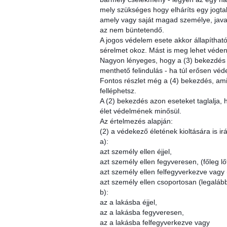
mely szükséges hogy elháríts egy jogta
amely vagy saját magad személye, javai,
az nem büntetendő.
A jogos védelem esete akkor állapíthat
sérelmet okoz. Mást is meg lehet védeni
Nagyon lényeges, hogy a (3) bekezdés ann
menthető felindulás - ha túl erősen véd
Fontos részlet még a (4) bekezdés, ami
felléphetsz.
A (2) bekezdés azon eseteket taglalja,
élet védelmének minősül.
Az értelmezés alapján:
(2) a védekező életének kioltására is ir
a):
azt személy ellen éjjel,
azt személy ellen fegyveresen, (főleg 
azt személy ellen felfegyverkezve vagy 
azt személy ellen csoportosan (legalább
b):
az a lakásba éjjel,
az a lakásba fegyveresen,
az a lakásba felfegyverkezve vagy