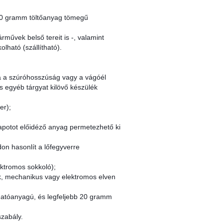
b 20 gramm töltőanyag tömegű
rművek belső tereit is -, valamint
lható (szállítható).
á a szúróhosszúság vagy a vágóél
s egyéb tárgyat kilövő készülék
er);
llapotot előidéző anyag permetezhető ki
on hasonlít a lőfegyverre
ektromos sokkoló);
sok, mechanikus vagy elektromos elven
hatóanyagú, és legfeljebb 20 gramm
szabály.