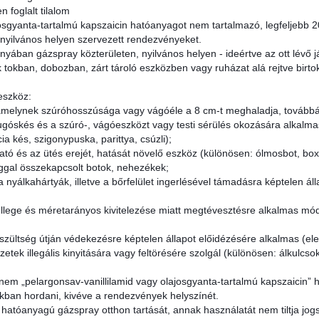
 foglalt tilalom
ajosgyanta-tartalmú kapszaicin hatóanyagot nem tartalmazó, legfeljeb
 nyilvános helyen szervezett rendezvényeket.
yában gázspray közterületen, nyilvános helyen - ideértve az ott lévő já
okban, dobozban, zárt tároló eszközben vagy ruházat alá rejtve birtoko
eszköz:
 amelynek szúróhosszúsága vagy vágóéle a 8 cm-t meghaladja, tovább
rugóskés és a szúró-, vágóeszközt vagy testi sérülés okozására alkalma
cia kés, szigonypuska, parittya, csúzli);
ható és az ütés erejét, hatását növelő eszköz (különösen: ólmosbot, box
ggal összekapcsolt botok, nehezékek;
 nyálkahártyák, illetve a bőrfelület ingerlésével támadásra képtelen á
ellege és méretarányos kivitelezése miatt megtévesztésre alkalmas mód
eszültség útján védekezésre képtelen állapot előidézésére alkalmas (el
zetek illegális kinyitására vagy feltörésére szolgál (különösen: álkulc
m „pelargonsav-vanillilamid vagy olajosgyanta-tartalmú kapszaicin” 
okban hordani, kivéve a rendezvények helyszínét.
n hatóanyagú gázspray otthon tartását, annak használatát nem tiltja jog