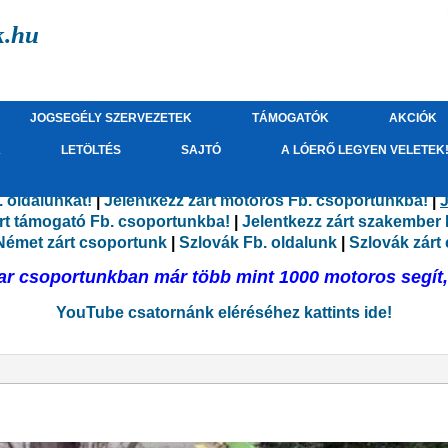
k.hu
JOGSEGÉLY SZERVEZETEK
TÁMOGATÓK
AKCIÓK
K
LETÖLTÉS
SAJTÓ
A LÓERŐ LEGYEN VELETEK
 oldalunkat!
|
Jelentkezz zárt motoros Fb. csoportunkba!
|
J
árt támogató Fb. csoportunkba!
|
Jelentkezz zárt szakember
Német zárt csoportunk
|
Szlovák Fb. oldalunk
|
Szlovák zárt
r csoportunkban már több mint 1000 motoros segít, 
YouTube csatornánk eléréséhez kattints ide!