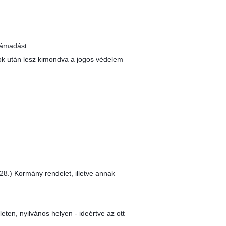
támadást.
ok után lesz kimondva a jogos védelem
8.) Kormány rendelet, illetve annak
ten, nyilvános helyen - ideértve az ott