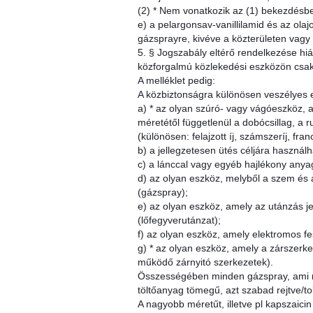
(2) * Nem vonatkozik az (1) bekezdésben
e) a pelargonsav-vanillilamid és az ol
gázsprayre, kivéve a közterületen vagy
5. § Jogszabály eltérő rendelkezése hián
közforgalmú közlekedési eszközön csak t
A melléklet pedig:
A közbiztonságra különösen veszélyes 
a) * az olyan szúró- vagy vágóeszköz,
méretétől függetlenül a dobócsillag, a 
(különösen: felajzott íj, számszeríj, fran
b) a jellegzetesen ütés céljára használ
c) a lánccal vagy egyéb hajlékony anya
d) az olyan eszköz, melyből a szem és a
(gázspray);
e) az olyan eszköz, amely az utánzás j
(lőfegyverutánzat);
f) az olyan eszköz, amely elektromos f
g) * az olyan eszköz, amely a zárszerke
működő zárnyitó szerkezetek).
Összességében minden gázspray, ami ne
töltőanyag tömegű, azt szabad rejtve/t
A nagyobb méretűt, illetve pl kapszaici