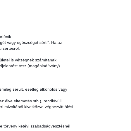
rténik.
ségét vagy egészségét sérti”. Ha az
 sértésről.
letei is vétségnek számítanak.
eljelentést tesz (magánindítvány).
emileg sérült, esetleg alkoholos vagy
 élve eltemetés stb.), rendkívüli
 mivoltából kivetkőzve véghezvitt ölési
 e törvény kétévi szabadságvesztésnél