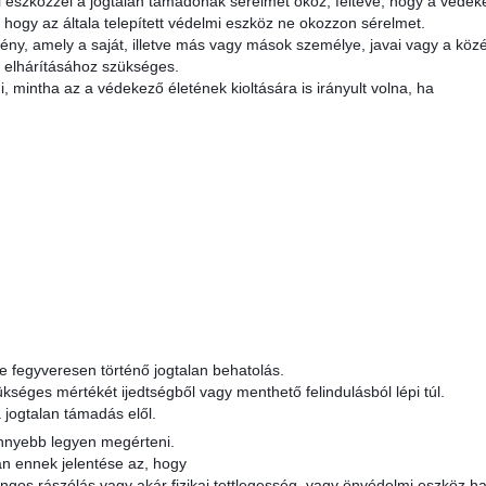
i eszközzel a jogtalan támadónak sérelmet okoz, feltéve, hogy a védek
hogy az általa telepített védelmi eszköz ne okozzon sérelmet.
y, amely a saját, illetve más vagy mások személye, javai vagy a közérd
 elhárításához szükséges.
ni, mintha az a védekező életének kioltására is irányult volna, ha
re fegyveresen történő jogtalan behatolás.
ükséges mértékét ijedtségből vagy menthető felindulásból lépi túl.
 jogtalan támadás elől.
önnyebb legyen megérteni.
án ennek jelentése az, hogy
gos rászólás vagy akár fizikai tettlegesség, vagy önvédelmi eszköz h