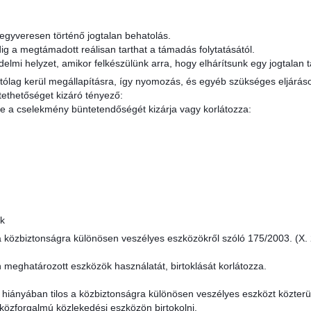
 fegyveresen történő jogtalan behatolás.
ig a megtámadott reálisan tarthat a támadás folytatásától.
lmi helyzet, amikor felkészülünk arra, hogy elhárítsunk egy jogtalan 
tólag kerül megállapításra, így nyomozás, és egyéb szükséges eljárás
ethetőséget kizáró tényező:
tve a cselekmény büntetendőségét kizárja vagy korlátozza:
ok
 közbiztonságra különösen veszélyes eszközökről szóló 175/2003. (X. 2
 meghatározott eszközök használatát, birtoklását korlátozza.
 hiányában tilos a közbiztonságra különösen veszélyes eszközt közterüle
t közforgalmú közlekedési eszközön birtokolni.