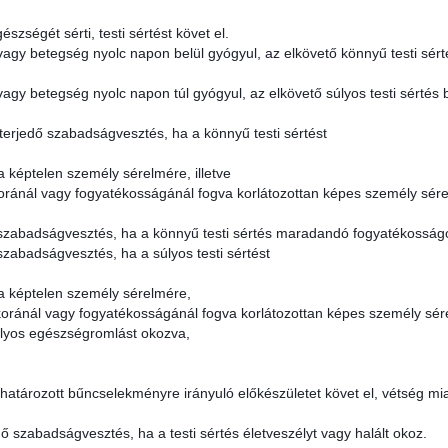
szségét sérti, testi sértést követ el.
 vagy betegség nyolc napon belül gyógyul, az elkövető könnyű testi sért
 vagy betegség nyolc napon túl gyógyul, az elkövető súlyos testi sértés 
 terjedő szabadságvesztés, ha a könnyű testi sértést
 képtelen személy sérelmére, illetve
koránál vagy fogyatékosságánál fogva korlátozottan képes személy sér
dő szabadságvesztés, ha a könnyű testi sértés maradandó fogyatékossá
 szabadságvesztés, ha a súlyos testi sértést
a képtelen személy sérelmére,
koránál vagy fogyatékosságánál fogva korlátozottan képes személy sér
lyos egészségromlást okozva,
atározott bűncselekményre irányuló előkészületet követ el, vétség mia
edő szabadságvesztés, ha a testi sértés életveszélyt vagy halált okoz.