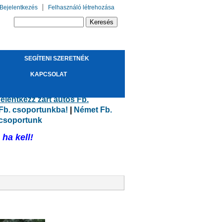
Bejelentkezés
Felhasználó létrehozása
Keresés űrlap
Keresés
SEGÍTENI SZERETNÉK
!
KAPCSOLAT
elentkezz zárt autós Fb.
 Fb. csoportunkba!
|
Német Fb.
 csoportunk
ha kell!