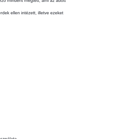
ező mindent megtett, ami az adott
ek ellen intézett, illetve ezeket
asználata