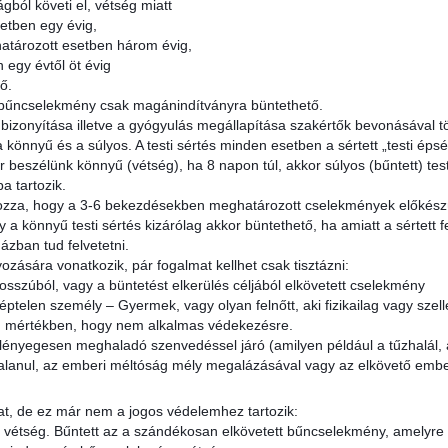
ágból követi el, vétség miatt
etben egy évig,
határozott esetben három évig,
 egy évtől öt évig
ő.
 bűncselekmény csak magánindítványra büntethető.
a bizonyítása illetve a gyógyulás megállapítása szakértők bevonásával tö
, a könnyű és a súlyos. A testi sértés minden esetben a sértett „testi ép
 beszélünk könnyű (vétség), ha 8 napon túl, akkor súlyos (bűntett) testi
 tartozik.
ozza, hogy a 3-6 bekezdésekben meghatározott cselekmények előkészü
y a könnyű testi sértés kizárólag akkor büntethető, ha amiatt a sértett f
ázban tud felvetetni.
ozására vonatkozik, pár fogalmat kellhet csak tisztázni:
bosszúból, vagy a büntetést elkerülés céljából elkövetett cselekmény
ptelen személy – Gyermek, vagy olyan felnőtt, aki fizikailag vagy szell
yan mértékben, hogy nem alkalmas védekezésre.
lényegesen meghaladó szenvedéssel járó (amilyen például a tűzhalál, az
talanul, az emberi méltóság mély megalázásával vagy az elkövető emberi
hat, de ez már nem a jogos védelemhez tartozik:
 vétség. Bűntett az a szándékosan elkövetett bűncselekmény, amelyre