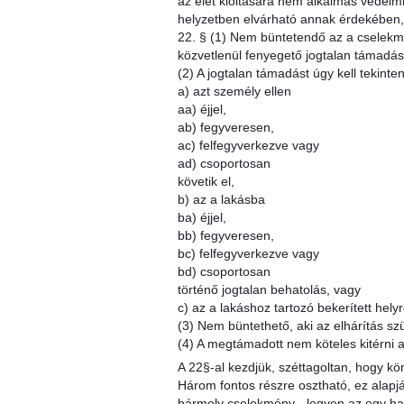
az élet kioltására nem alkalmas védelm
helyzetben elvárható annak érdekében, 
22. § (1) Nem büntetendő az a cselekmén
közvetlenül fenyegető jogtalan támadás
(2) A jogtalan támadást úgy kell tekinte
a) azt személy ellen
aa) éjjel,
ab) fegyveresen,
ac) felfegyverkezve vagy
ad) csoportosan
követik el,
b) az a lakásba
ba) éjjel,
bb) fegyveresen,
bc) felfegyverkezve vagy
bd) csoportosan
történő jogtalan behatolás, vagy
c) az a lakáshoz tartozó bekerített hely
(3) Nem büntethető, aki az elhárítás sz
(4) A megtámadott nem köteles kitérni a
A 22§-al kezdjük, széttagoltan, hogy k
Három fontos részre osztható, ez alapj
bármely cselekmény - legyen az egy han