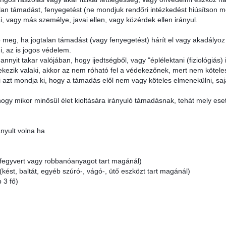
lan támadást, fenyegetést (ne mondjuk rendőri intézkedést hiúsítson 
 vagy más személye, javai ellen, vagy közérdek ellen irányul.
ó meg, ha jogtalan támadást (vagy fenyegetést) hárít el vagy akadályo
, az is jogos védelem.
yit takar valójában, hogy ijedtségből, vagy "éplélektani (fiziológiás) 
ekezik valaki, akkor az nem róható fel a védekezőnek, mert nem köteles
 azt mondja ki, hogy a támadás elől nem vagy köteles elmenekülni, sa
 hogy mikor minősül élet kioltására irányuló támadásnak, tehát mely e
ányult volna ha
lőfegyvert vagy robbanóanyagot tart magánál)
(kést, baltát, egyéb szúró-, vágó-, ütő eszközt tart magánál)
 3 fő)