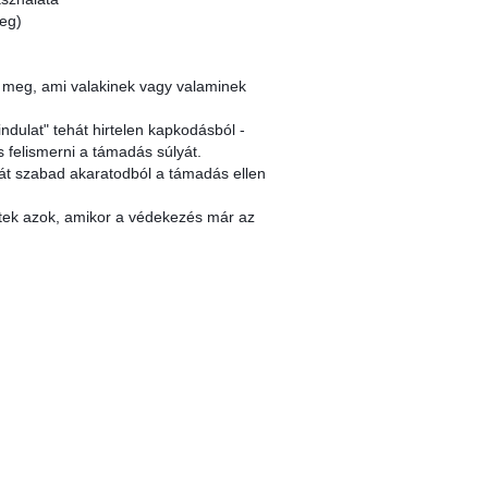
meg)
z meg, ami valakinek vagy valaminek
indulat" tehát hirtelen kapkodásból -
 felismerni a támadás súlyát.
ját szabad akaratodból a támadás ellen
setek azok, amikor a védekezés már az