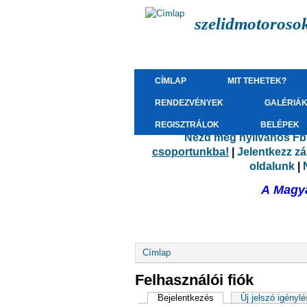
szelidmotoroso
CÍMLAP
MIT TEHETEK?
RENDEZVÉNYEK
GALÉRIÁ
REGISZTRÁLOK
BELÉPEK
Nézd meg nyilvános Fb.
csoportunkba!
|
Jelentkezz z
oldalunk
|
A Magya
Jelenlegi hely
Címlap
Felhasználói fiók
Elsődleges fülek
Bejelentkezés
(aktív fül)
Új jelszó igényl