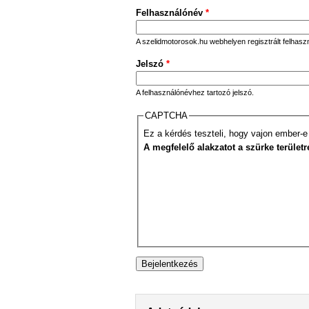
Felhasználónév
*
A szelidmotorosok.hu webhelyen regisztrált felhasz
Jelszó
*
A felhasználónévhez tartozó jelszó.
CAPTCHA
Ez a kérdés teszteli, hogy vajon ember-e
A megfelelő alakzatot a szürke területr