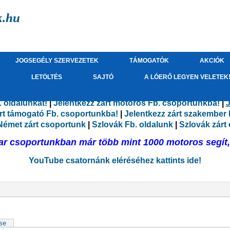
k.hu
JOGSEGÉLY SZERVEZETEK
TÁMOGATÓK
AKCIÓK
K
LETÖLTÉS
SAJTÓ
A LÓERŐ LEGYEN VELETEK
 oldalunkat!
|
Jelentkezz zárt motoros Fb. csoportunkba!
|
J
árt támogató Fb. csoportunkba!
|
Jelentkezz zárt szakember
Német zárt csoportunk
|
Szlovák Fb. oldalunk
|
Szlovák zárt
r csoportunkban már több mint 1000 motoros segít, 
YouTube csatornánk eléréséhez kattints ide!
ése