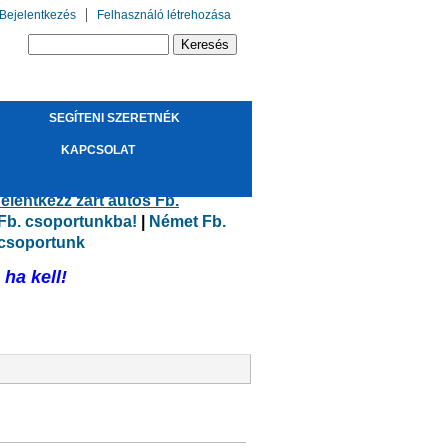
Bejelentkezés
Felhasználó létrehozása
Keresés űrlap
Keresés
SEGÍTENI SZERETNÉK
!
KAPCSOLAT
elentkezz zárt autós Fb.
 Fb. csoportunkba!
|
Német Fb.
 csoportunk
ha kell!