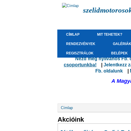
szelidmotoroso
CÍMLAP
MIT TEHETEK?
RENDEZVÉNYEK
GALÉRIÁ
REGISZTRÁLOK
BELÉPEK
Nézd meg nyilvános Fb. 
csoportunkba!
(külső hivatkoz
|
Jelentkezz 
Fb. oldalunk
(kü
|
A Magya
Jelenlegi hely
Címlap
Akcióink