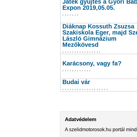
Játék gyűjtés a Győri Ba
Expon 2019,05.05.
,
,
,
,
,
,
,
Diáknap Kossuth Zsuzsa
Szakiskola Eger, majd Sz
László Gimnázium
Mezőkövesd
,
,
,
,
,
,
,
,
,
,
,
,
,
,
,
,
Karácsony, vagy fa?
,
,
,
,
,
,
,
,
,
,
,
,
Budai vár
,
,
,
,
,
,
,
,
,
,
,
,
,
,
,
,
,
,
,
Oldalak
Adatvédelem
A szelidmotorosok.hu portál mind