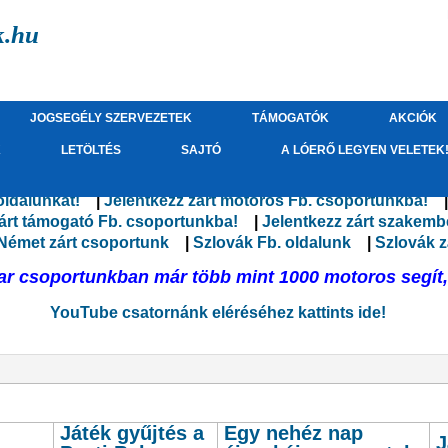
k.hu
JOGSEGÉLY SZERVEZETEK
TÁMOGATÓK
AKCIÓK
K
LETÖLTÉS
SAJTÓ
A LÓERŐ LEGYEN VELETEK
oldalunkat!
(külső hivatkozás)
|
Jelentkezz zárt motoros Fb. csoportunkba!
(k
ás)
zárt támogató Fb. csoportunkba!
(külső hivatkozás)
|
Jelentkezz zárt szakemb
lső hivatkozás)
Német zárt csoportunk
(külső hivatkozás)
|
Szlovák Fb. oldalunk
(külső hivat
|
Szlovák z
r csoportunkban már több mint 1000 motoros segít, 
YouTube csatornánk eléréséhez kattints ide!
(külső h
Játék gyűjtés a
Egy nehéz nap
J