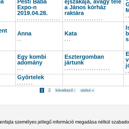
ba
Pesti Baba
éjszakája, avagy tele
G
Expo-n
a János kórház
M
2019.04.28.
raktára
,
,
,
,
,
,
,
,
,
,
,
,
,
,
,
,
,
,
,
,
,
,
,
,
,
,
,
,
,
,
,
,
,
,
,
,
,
I
ent
Anna
Kata
b
s
,
,
,
,
,
E
Egy kombi
Esztergomban
v
adomány
jártunk
j
,
,
,
,
,
,
,
,
,
,
,
,
,
,
,
,
,
,
,
,
,
,
,
,
Győrtelek
,
,
,
,
,
,
,
1
2
következő ›
utolsó »
enfajta személyes jellegű információ megadása nélkül szabadon l