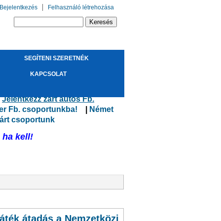
Bejelentkezés
Felhasználó létrehozása
Keresés űrlap
Keresés
SEGÍTENI SZERETNÉK
!
KAPCSOLAT
ülső hivatkozás)
|
Jelentkezz zárt autós Fb.
er Fb. csoportunkba!
(külső hivatkozás)
|
Német
kozás)
árt csoportunk
(külső hivatkozás)
ha kell!
ivatkozás)
áték átadás a Nemzetközi