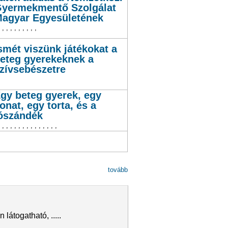
yermekmentő Szolgálat
agyar Egyesületének
,
,
,
,
,
,
,
,
,
,
smét viszünk játékokat a
eteg gyerekeknek a
zívsebészetre
gy beteg gyerek, egy
onat, egy torta, és a
ószándék
,
,
,
,
,
,
,
,
,
,
,
,
,
,
,
tovább
átogatható, .....