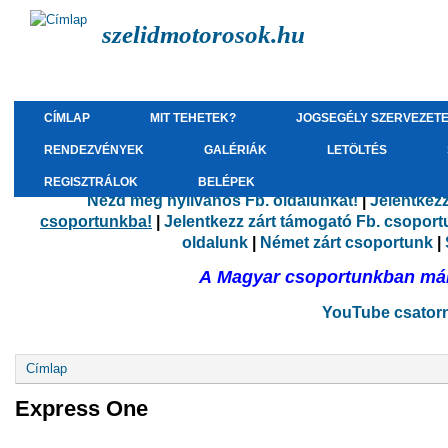
szelidmotorosok.hu
CÍMLAP
MIT TEHETEK?
JOGSEGÉLY SZERVEZET
RENDEZVÉNYEK
GALÉRIÁK
LETÖLTÉS
REGISZTRÁLOK
BELÉPEK
Nézd meg nyilvános Fb. oldalunkat!
|
Jelentkez
csoportunkba!
|
Jelentkezz zárt támogató Fb. csopor
oldalunk
|
Német zárt csoportunk
|
A Magyar csoportunkban már 
YouTube csatorná
Jelenlegi hely
Címlap
Express One