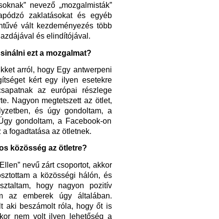
soknak” nevező „mozgalmisták”
rapódzó zaklatásokat és egyéb
ntűvé vált kezdeményezés több
gazdájával és elindítójával.
csinálni ezt a mozgalmat?
kket arról, hogy Egy antwerpeni
ítséget kért egy ilyen esetekre
 csapatnak az európai részlege
rte. Nagyon megtetszett az ötlet,
lyzetben, és úgy gondoltam, a
 Úgy gondoltam, a Facebook-on
 a fogadtatása az ötletnek.
ros közösség az ötletre?
llen” nevű zárt csoportot, akkor
osztottam a közösségi hálón, és
ztaltam, hogy nagyon pozitív
em az emberek úgy általában.
lt aki
beszámolt róla, hogy őt is
kkor nem volt ilyen lehetőség a