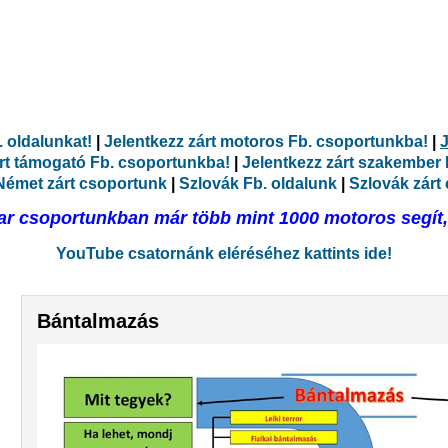
 oldalunkat!
|
Jelentkezz zárt motoros Fb. csoportunkba!
|
J
árt támogató Fb. csoportunkba!
|
Jelentkezz zárt szakember
Német zárt csoportunk
|
Szlovák Fb. oldalunk
|
Szlovák zárt
r csoportunkban már több mint 1000 motoros segít, 
YouTube csatornánk eléréséhez kattints ide!
Bántalmazás