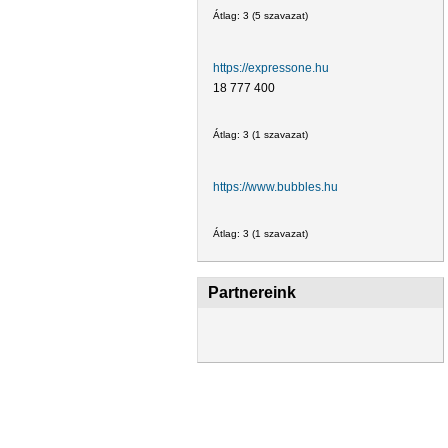
Átlag:
3
(
5
szavazat)
https://expressone.hu
18 777 400
Átlag:
3
(
1
szavazat)
https://www.bubbles.hu
Átlag:
3
(
1
szavazat)
Partnereink