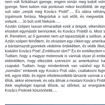
nem volt fizikálisan gyenge, engem simán meg tudott voln
gyenge. Nem tudom már pontosan mikor kezdődött, de egysz
suli után „verjük meg Kovács Pistit!”…. És utána néhány
izgalmunk forrása. Megvártuk a suli előtt, és megvertük
voltunk…. Jó buli volt! Nekünk…..
Azután szépen lassan elmaradtak ezek a dolgok, elkerültün
elsodort egymástól bennünket, és Kovács Pistitől is. Most
él. Remélem, az ő gyerekei nem azt tapasztalják a suliban, am
Aztán szépen felnőttem, és olvastam egy cikket egy amerikai
a bántalmazott gyerekek védelme érdekében, és védik őket,
kiabálni Kovács Pisti! „Emlékszel rám?” És én emlékeztem r
Tudtam, hogy a magyar motorosok is vannak olyan jó embere
eldöntöttem, hogy elkezdek szervezni az amerikaihoz has
csapatot. Tudtam, hogy mindenkinek van valahol egy Ko
„normális” emberek egy Kovács Pisti után, csatlakozni fo
lett, egyre több, és egyre elkötelezettebb társaink vannak a 
tőlük, akkor elmennek, és oda állnak a mostani Kovács Pisti
Akik segítséget kapnak tőlünk, az időnket, az energiánka
Kovács Pistinek köszönhetik….