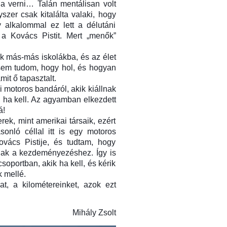
a verni… Talán mentálisan volt
er csak kitalálta valaki, hogy
 alkalommal ez lett a délutáni
 a Kovács Pistit. Mert „menők”
k más-más iskolákba, és az élet
 sem tudom, hogy hol, és hogyan
it ő tapasztalt.
 motoros bandáról, akik kiállnak
 ha kell. Az agyamban elkezdett
á!
k, mint amerikai társaik, ezért
onló céllal itt is egy motoros
vács Pistije, és tudtam, hogy
gnak a kezdeményezéshez. Így is
csoportban, akik ha kell, és kérik
k mellé.
t, a kilométereinket, azok ezt
Mihály Zsolt