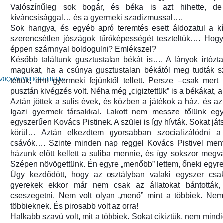
Valószínűleg sok bogár, és béka is azt hihette, 
kíváncsisággal… és a gyermeki szadizmussal….
Sok hangya, és egyéb apró teremtés esett áldozatul a k
szerencsétlen jószágok tűrőképességét teszteltük…. Hog
éppen szárnnyal boldogulni? Emlékszel?
Később találtunk gusztustalan békát is…. A lányok irtózta
magukat, ha a csúnya gusztustalan békától meg tudták sz
WgV0QyWdWfH097dj8BJw
tettük, ami gyermeki fejünktől tellett. Persze –csak mer
pusztán kivégzés volt. Néha még „cigiztettük” is a békákat, a 
Aztán jöttek a sulis évek, és közben a játékok a ház. és a
Igazi gyermek társakkal. Lakott nem messze tőlünk eg
egyszerűen Kovács Pistinek. A szülei is így hívták. Sokat já
körül… Aztán elkezdtem gyorsabban szocializálódni a
csávók…. Szinte minden nap reggel Kovács Pistivel ment
házunk előtt kellett a suliba mennie, és így sokszor meg
Szépen növögettünk. Én egyre „menőbb” lettem, őneki egyre 
Úgy kezdődött, hogy az osztályban valaki egyszer csak
gyerekek ekkor már nem csak az állatokat bántották
cseszegetni. Nem volt olyan „menő” mint a többiek. Nem 
többieknek. És pirosabb volt az orra!
Halkabb szavú volt, mit a többiek. Sokat cikiztük, nem min