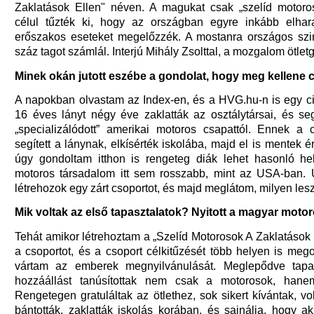
Zaklatások Ellen" néven. A magukat csak „szelíd motoro
célul tűzték ki, hogy az országban egyre inkább elha
erőszakos eseteket megelőzzék. A mostanra országos szi
száz tagot számlál. Interjú Mihály Zsolttal, a mozgalom ötlet
Minek okán jutott eszébe a gondolat, hogy meg kellene 
A napokban olvastam az Index-en, és a HVG.hu-n is egy ci
16 éves lányt négy éve zaklatták az osztálytársai, és seg
„specializálódott” amerikai motoros csapattól. Ennek a
segített a lánynak, elkísérték iskolába, majd el is mentek é
úgy gondoltam itthon is rengeteg diák lehet hasonló he
motoros társadalom itt sem rosszabb, mint az USA-ban.
létrehozok egy zárt csoportot, és majd meglátom, milyen lesz
Mik voltak az első tapasztalatok? Nyitott a magyar moto
Tehát amikor létrehoztam a „Szelíd Motorosok A Zaklatások E
a csoportot, és a csoport célkitűzését több helyen is meg
vártam az emberek megnyilvánulását. Meglepődve tapas
hozzáállást tanúsítottak nem csak a motorosok, han
Rengetegen gratuláltak az ötlethez, sok sikert kívántak, vo
bántották, zaklatták iskolás korában, és sajnálja, hogy a