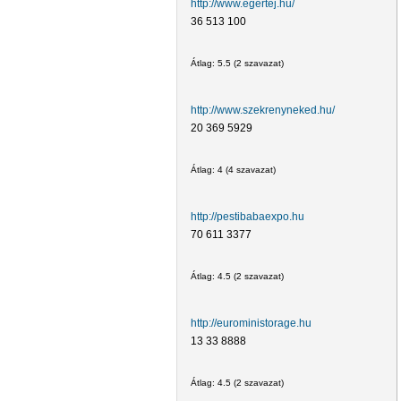
http://www.egertej.hu/
36 513 100
Átlag:
5.5
(
2
szavazat)
http://www.szekrenyneked.hu/
20 369 5929
Átlag:
4
(
4
szavazat)
http://pestibabaexpo.hu
70 611 3377
Átlag:
4.5
(
2
szavazat)
http://euroministorage.hu
13 33 8888
Átlag:
4.5
(
2
szavazat)