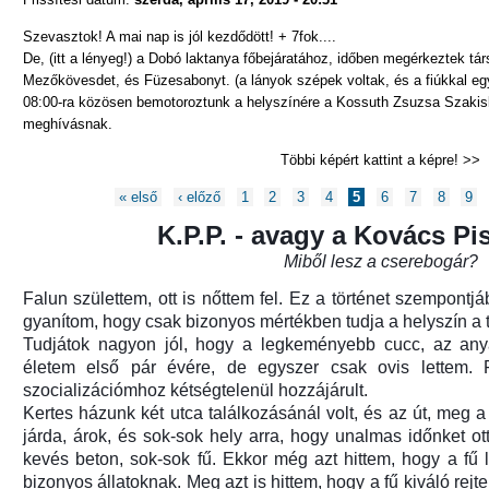
Szevasztok! A mai nap is jól kezdődött! + 7fok....
De, (itt a lényeg!) a Dobó laktanya főbejáratához, időben megérkeztek tá
Mezőkövesdet, és Füzesabonyt. (a lányok szépek voltak, és a fiúkkal együ
08:00-ra közösen bemotoroztunk a helyszínére a Kossuth Zsuzsa Szakisk
meghívásnak.
Többi képért kattint a képre! >>
Oldalak
« első
‹ előző
1
2
3
4
5
6
7
8
9
K.P.P. - avagy a Kovács Pis
Miből lesz a cserebogár?
Falun születtem, ott is nőttem fel. Ez a történet szempontjá
gyanítom, hogy csak bizonyos mértékben tudja a helyszín a t
Tudjátok nagyon jól, hogy a legkeményebb cucc, az an
életem első pár évére, de egyszer csak ovis lettem. F
szocializációmhoz kétségtelenül hozzájárult.
Kertes házunk két utca találkozásánál volt, és az út, meg a 
járda, árok, és sok-sok hely arra, hogy unalmas időnket ott 
kevés beton, sok-sok fű. Ekkor még azt hittem, hogy a fű l
bizonyos állatoknak. Meg azt is hittem, hogy a fű kiváló rejt