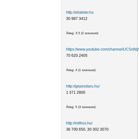
http://ellatoter.hu
30 987 3412
Átlag:
3.5
(
2
szavazat)
https://www.youtube.com/channel/UC5x
70 620 2405
Átlag:
4
(
1
szavazat)
http://gepesdaru.hu/
1 371 2800
Átlag:
5
(
3
szavazat)
http://mithos.hu/
36 700 650, 30 302 3070