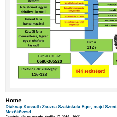
Home
Diáknap Kossuth Zsuzsa Szakiskola Eger, majd Szen
Mezőkövesd
Frissítési dátum:
szerda, április 17, 2019 - 20:31