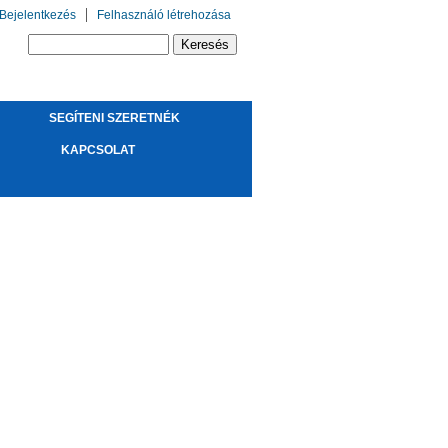
Bejelentkezés
Felhasználó létrehozása
Keresés űrlap
Keresés
SEGÍTENI SZERETNÉK
!
KAPCSOLAT