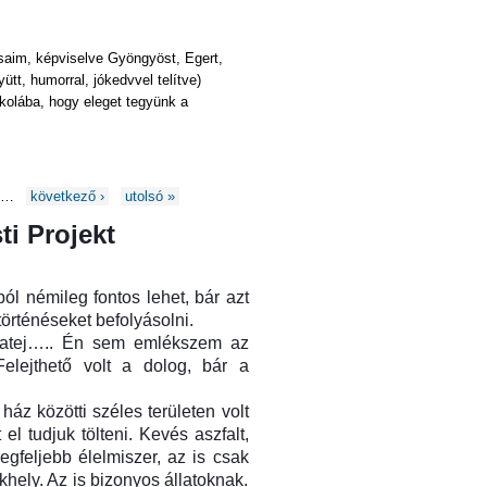
rsaim, képviselve Gyöngyöst, Egert,
tt, humorral, jókedvvel telítve)
olába, hogy eleget tegyünk a
…
következő ›
utolsó »
ti Projekt
ból némileg fontos lehet, bár azt
örténéseket befolyásolni.
yatej….. Én sem emlékszem az
elejthető volt a dolog, bár a
ház közötti széles területen volt
el tudjuk tölteni. Kevés aszfalt,
egfeljebb élelmiszer, az is csak
ekhely. Az is bizonyos állatoknak.