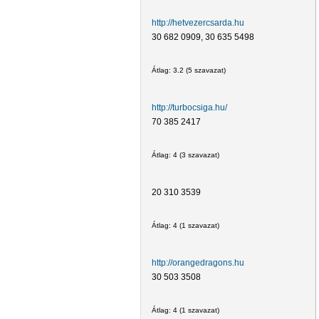
http://hetvezercsarda.hu
30 682 0909, 30 635 5498
Átlag:
3.2
(
5
szavazat)
http://turbocsiga.hu/
70 385 2417
Átlag:
4
(
3
szavazat)
20 310 3539
Átlag:
4
(
1
szavazat)
http://orangedragons.hu
30 503 3508
Átlag:
4
(
1
szavazat)