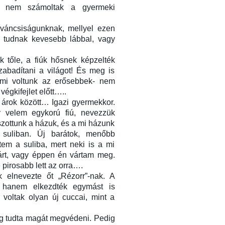
de nem számoltak a gyermeki
íváncsiságunknak, mellyel ezen
y tudnak kevesebb lábbal, vagy
k tőle, a fiúk hősnek képzelték
abadítani a világot! És meg is
t mi voltunk az erősebbek- nem
végkifejlet előtt…..
z árok között… Igazi gyermekkor.
y velem egykorú fiú, nevezzük
tszottunk a házuk, és a mi házunk
 suliban. Új barátok, menőbb
em a suliba, mert neki is a mi
várt, vagy éppen én vártam meg.
pirosabb lett az orra….
 elnevezte őt „Rézorr”-nak. A
, hanem elkezdték egymást is
voltak olyan új cuccai, mint a
dig tudta magát megvédeni. Pedig