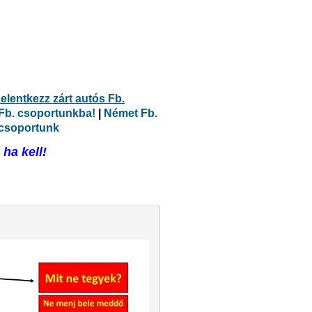
elentkezz zárt autós Fb.
 Fb. csoportunkba!
|
Német Fb.
 csoportunk
ha kell!