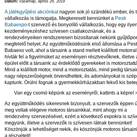
Dátum:
vasárnap, április 28, 2019
A játékgyűjtési akciónkat
nagyon sok jó szándékú ember, és 
vállalkozás is támogatja. Megkeresett bennünket a
Pesti
Babaexpo
-t szervező és bonyolító vállalkozás, hogy egy ilye
kezdeményezéshez szívesen csatlakoznának, és a
rendezvényeiken rendszeresen bizosítanak nekünk gyűjtőpo
megfelelő helyet. Az együttműködésünk első állomása a Pest
Babaexo volt, ahol a társaink a stand mellett kiállított motorral
hívták fel a figyelmüket az eseményen résztvevőknek, illetve 
épület előtt a társaink az érdeklődő gyerekeket is motoroztatt
Mind a kiállított motor, mind a motoroztatás, mind pedig társa
nagy népszerűségnek örvendhettek, és adományokat is szé
kaptunk. Örülni fognak a gyermekkórházakban fekvő kis bete
Van egy csomó képünk az eseményről, kattints a képre! 
Az együttműködés sikeresnek bizonyult, a szervezők éppen 
meg voltak elégeve motoros társainkkal, mint ahogy mi a
rendezvény szervezésével, ezért a következő expokra is szí
megyünk, illetve a szervezők is szívesen látnak bennünket!
Köszönjük a lehetőséget nekik, és köszönjük motoros társai
a részvételt!