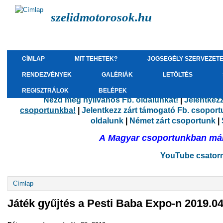
szelidmotorosok.hu
CÍMLAP
MIT TEHETEK?
JOGSEGÉLY SZERVEZET
RENDEZVÉNYEK
GALÉRIÁK
LETÖLTÉS
REGISZTRÁLOK
BELÉPEK
Nézd meg nyilvános Fb. oldalunkat!
|
Jelentkez
csoportunkba!
|
Jelentkezz zárt támogató Fb. csopor
oldalunk
|
Német zárt csoportunk
|
A Magyar csoportunkban már 
YouTube csatorná
Jelenlegi hely
Címlap
Játék gyűjtés a Pesti Baba Expo-n 2019.04