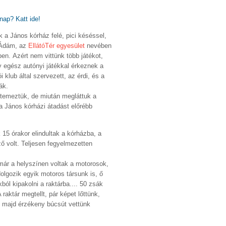
nap? Katt ide!
k a János kórház felé, pici késéssel,
i Ádám, az
EllátóTér egyesület
nevében
kben.
Azért nem vittünk több játékot,
y egész autónyi játékkal érkeznek a
i klub
által szervezett, az érdi, és a
ák.
ütemeztük, de miután megláttuk a
a János kórházi átadást előrébb
 15 órakor elindultak a kórházba, a
ző volt. Teljesen fegyelmezetten
már a helyszínen voltak a motorosok,
dolgozik egyik motoros társunk is, ő
ól kipakolni a raktárba.... 50 zsák
 raktár megtellt, pár képet lőttünk,
t, majd érzékeny búcsút vettünk