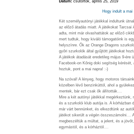
Dátum:
csütörtök, április 25, 2019
Hogy indult a mai 
Két személyautónyi játékkal indultunk útna
az előző átadás miatt. A játékokat Tarcsa
adta, mint már olvashattátok az előző cik
mert tudtuk, hogy kiváló támogatóink is eg
helyszínre. Ők az
Orange Dragons szurkoló
győri szurkolók által gyűjtött játékokat hozt
A játékok átadását eredetileg május 9-ére 
Facebook-on Kőnig doki segítség kérését, 
hoztuk, pont a mai napra! :-)
Na szóval! A lényeg, hogy motoros társaink
közelben lévő benzinkúttól, ahol a gyüleke
mentek, bár ezt csak ők állították....
Mire a két autónyi játékkal megérkeztünk, 
és a szurkolói klub autója is. A kórházban 
már várt bennünket, és elkezdtünk az autókb
játékot sikerült a végén összeszámolni.... A
megbeszéltük a múltat, a jelent, és a jövő
egymástól, és a kórháztól....