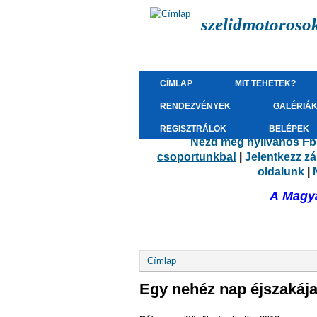
szelidmotoroso
CÍMLAP
MIT TEHETEK?
RENDEZVÉNYEK
GALÉRIÁ
REGISZTRÁLOK
BELÉPEK
Nézd meg nyilvános Fb.
csoportunkba!
|
Jelentkezz z
oldalunk
|
A Magya
Jelenlegi hely
Címlap
Egy nehéz nap éjszakája