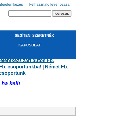
Bejelentkezés
Felhasználó létrehozása
Keresés űrlap
Keresés
SEGÍTENI SZERETNÉK
!
KAPCSOLAT
elentkezz zárt autós Fb.
 Fb. csoportunkba!
|
Német Fb.
 csoportunk
ha kell!