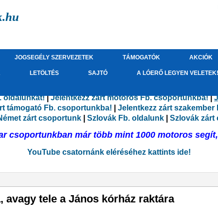
k.hu
JOGSEGÉLY SZERVEZETEK
TÁMOGATÓK
AKCIÓK
K
LETÖLTÉS
SAJTÓ
A LÓERŐ LEGYEN VELETEK
 oldalunkat!
|
Jelentkezz zárt motoros Fb. csoportunkba!
|
J
árt támogató Fb. csoportunkba!
|
Jelentkezz zárt szakember
Német zárt csoportunk
|
Szlovák Fb. oldalunk
|
Szlovák zárt
r csoportunkban már több mint 1000 motoros segít, 
YouTube csatornánk eléréséhez kattints ide!
, avagy tele a János kórház raktára