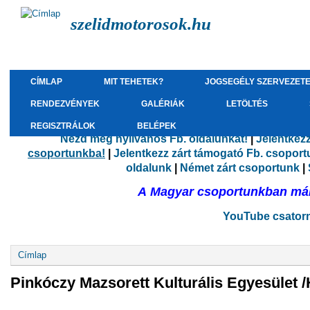
szelidmotorosok.hu
CÍMLAP
MIT TEHETEK?
JOGSEGÉLY SZERVEZET
RENDEZVÉNYEK
GALÉRIÁK
LETÖLTÉS
REGISZTRÁLOK
BELÉPEK
Nézd meg nyilvános Fb. oldalunkat!
|
Jelentkez
csoportunkba!
|
Jelentkezz zárt támogató Fb. csopor
oldalunk
|
Német zárt csoportunk
|
A Magyar csoportunkban már 
YouTube csatorná
Jelenlegi hely
Címlap
Pinkóczy Mazsorett Kulturális Egyesület 