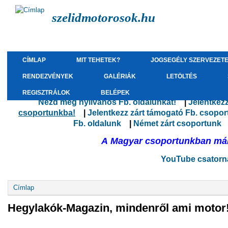
szelidmotorosok.hu
CÍMLAP
MIT TEHETEK?
JOGSEGÉLY SZERVEZET
RENDEZVÉNYEK
GALÉRIÁK
LETÖLTÉS
REGISZTRÁLOK
BELÉPEK
Nézd meg nyilvános Fb. oldalunkat!
(külső hivatk
|
Jelentkez
csoportunkba!
(külső hivatkozás)
|
Jelentkezz zárt támogató Fb. csopo
Fb. oldalunk
(külső hivatkozás)
|
Német zárt csoportunk
(
A Magyar csoportunkban már 
YouTube csatorná
Jelenlegi hely
Címlap
Hegylakók-Magazin, mindenről ami motor