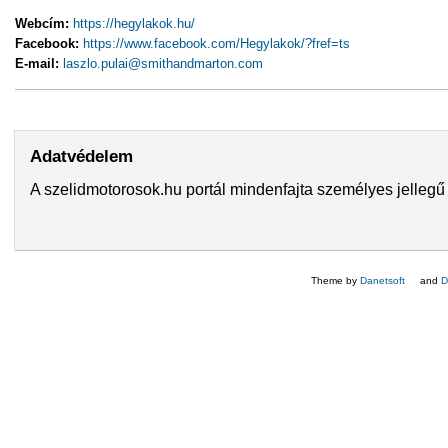
Webcím:
https://hegylakok.hu/
(külső hivatkozás)
Facebook:
https://www.facebook.com/Hegylakok/?fref=ts
(külső hivatkozá
E-mail:
laszlo.pulai@smithandmarton.com
(link sends e-mail)
Adatvédelem
A szelidmotorosok.hu portál mindenfajta személyes jellegű 
Theme by
Danetsoft
(külső hi
and
D