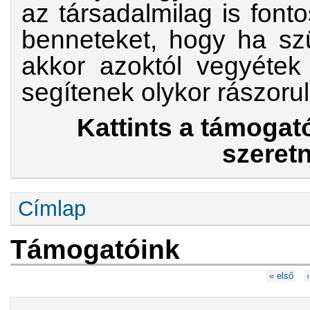
az társadalmilag is font
benneteket, hogy ha szü
akkor azoktól vegyétek 
segítenek olykor rászoru
Kattints a támogató
szeretn
Jelenlegi hely
Címlap
Támogatóink
Oldalak
« első