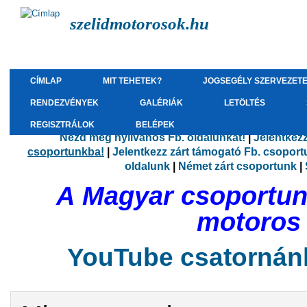
szelidmotorosok.hu
CÍMLAP
MIT TEHETEK?
JOGSEGÉLY SZERVEZET
RENDEZVÉNYEK
GALÉRIÁK
LETÖLTÉS
REGISZTRÁLOK
BELÉPEK
Nézd meg nyilvános Fb. oldalunkat!
|
Jelentkez
csoportunkba!
|
Jelentkezz zárt támogató Fb. csopor
oldalunk
|
Német zárt csoportunk
|
A Magyar csoportun
motoros s
YouTube csatornánk 