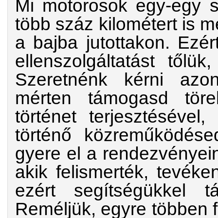
Mi motorosok egy-egy s
több száz kilométert is 
a bajba jutottakon. Ezé
ellenszolgáltatást tőlü
Szeretnénk kérni azo
mérten támogasd törek
történet terjesztésével
történő közreműködése
gyere el a rendezvényein
akik felismerték, tevék
ezért segítségükkel t
Reméljük, egyre többen f