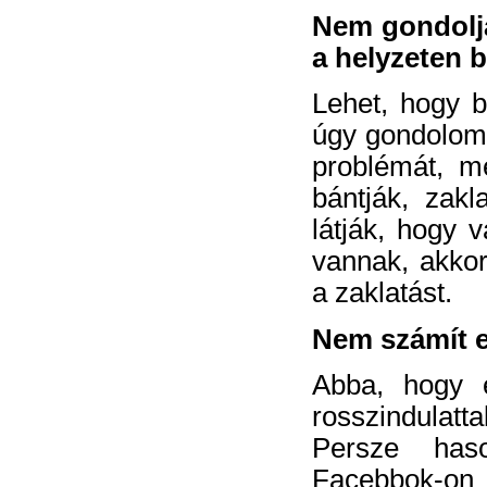
Nem gondolja
a helyzeten 
Lehet, hogy b
úgy gondolom,
problémát, m
bántják, zakl
látják, hogy v
vannak, akkor
a zaklatást.
Nem számít 
Abba, hogy e
rosszindulatt
Persze has
Facebbok-on 