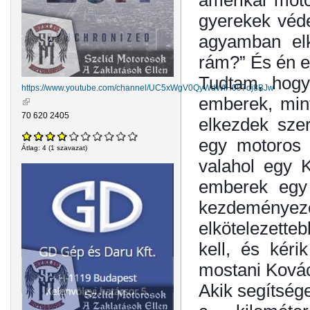
amerikai moto
gyerekek véde
agyamban elk
rám?” És én 
Tudtam, hogy
https://www.youtube.com/channel/UC5xWgV0QyWdWfH097dj8BJw
emberek, mint
(külső hivatkozás)
70 620 2405
elkezdek szer
egy motoros 
Átlag:
4
(
1
szavazat)
valahol egy K
emberek egy 
kezdeményezé
elkötelezette
kell, és kéri
mostani Kovác
Akik segítsége