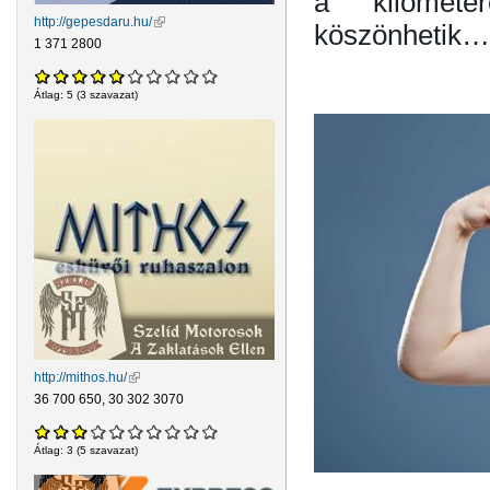
a kilométe
http://gepesdaru.hu/
(külső hivatkozás)
köszönhetik…
1 371 2800
Átlag:
5
(
3
szavazat)
http://mithos.hu/
(külső hivatkozás)
36 700 650, 30 302 3070
Átlag:
3
(
5
szavazat)