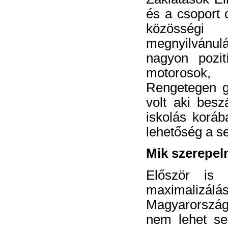
és a csoport 
közösségi
megnyilvánu
nagyon pozit
motorosok,
Rengetegen gr
volt aki
beszá
iskolás koráb
lehetőség a s
Mik szerepel
Először is 
maximaliz
Magyarország
nem lehet sen