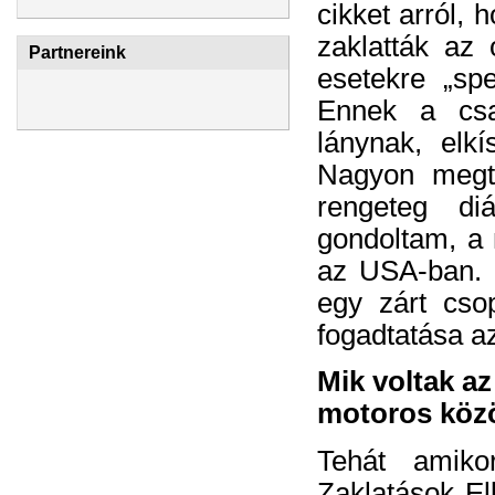
cikket arról,
zaklatták az 
Partnereink
esetekre „spe
Ennek a csa
lánynak, elkí
Nagyon megte
rengeteg di
gondoltam, a 
az USA-ban. 
egy zárt cso
fogadtatása az
Mik voltak az
motoros közö
Tehát amiko
Zaklatások Ell