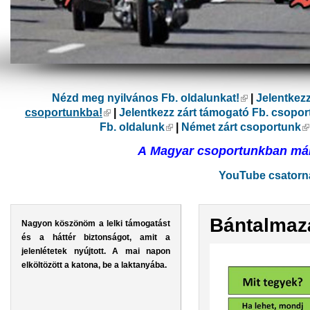
Nézd meg nyilvános Fb. oldalunkat!
(külső hivatk
|
Jelentkez
csoportunkba!
(külső hivatkozás)
|
Jelentkezz zárt támogató Fb. csopo
Fb. oldalunk
(külső hivatkozás)
|
Német zárt csoportunk
(
A Magyar csoportunkban már 
YouTube csatorná
Bántalmaz
Nagyon köszönöm a lelki támogatást
és a háttér biztonságot, amit a
jelenlétetek nyújtott. A mai napon
elköltözött a katona, be a laktanyába.