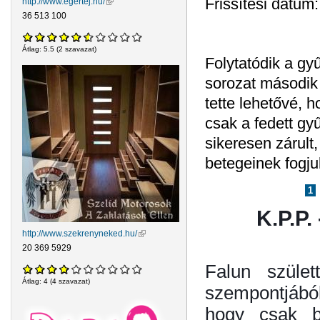
Frissítési dátum
http://www.egertej.hu/
(külső hivatkozás)
36 513 100
Átlag:
5.5
(
2
szavazat)
Folytatódik a gy
sorozat második 
tette lehetővé, h
csak a fedett gyű
sikeresen zárult,
betegeinek fogju
Oldalak
1
K.P.P.
http://www.szekrenyneked.hu/
(külső hivatkozás)
20 369 5929
Falun szület
Átlag:
4
(
4
szavazat)
szempontjából
hogy csak b